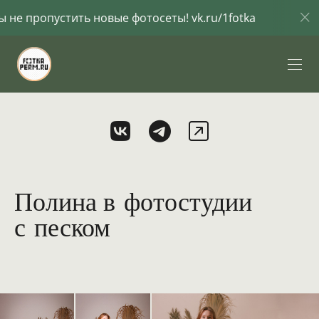
ть новые фотосеты! vk.ru/1fotka
Подпишись вко
Полина в фотостудии
с песком