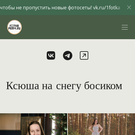
е пропустить новые фотосеты! vk.ru/1fotka
Под
Ксюша на снегу босиком