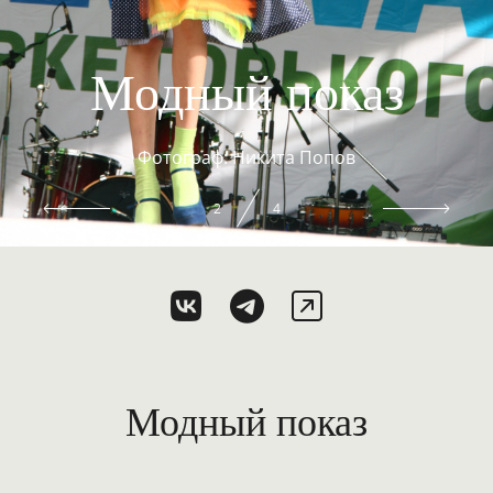
Модный показ
Фотограф: Никита Попов
3
4
Модный показ